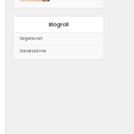
Blogroll
Segaris.net
Sandroid.me