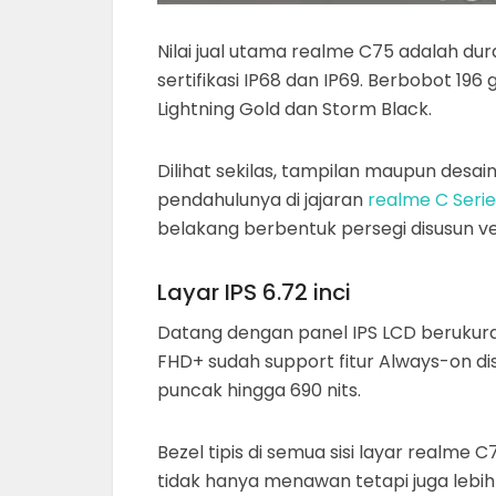
Nilai jual utama realme C75 adalah du
sertifikasi IP68 dan IP69. Berbobot 19
Lightning Gold dan Storm Black.
Dilihat sekilas, tampilan maupun desa
pendahulunya di jajaran
realme C Serie
belakang berbentuk persegi disusun ver
Layar IPS 6.72 inci
Datang dengan panel IPS LCD berukuran
FHD+ sudah support fitur Always-on di
puncak hingga 690 nits.
Bezel tipis di semua sisi layar realm
tidak hanya menawan tetapi juga lebih