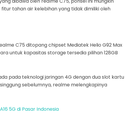
 yang dibawa oleh realme C75, ponsel ini mungkin
itur tahan air kelebihan yang tidak dimiliki oleh
ealme C75 ditopang chipset Mediatek Helio G92 Max
 untuk kapasitas storage tersedia pilihan 128GB
da pada teknologi jaringan 4G dengan dua slot kartu
 disinggung sebelumnya, realme melengkapinya
A16 5G di Pasar Indonesia